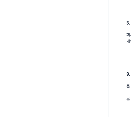
8
회
개
9
본
본