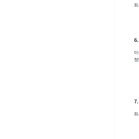
회
6
이
청
7
회